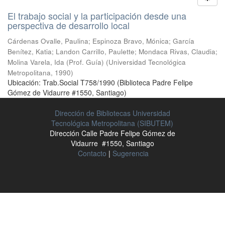
El trabajo social y la participación desde una
perspectiva de desarrollo local
Cárdenas Ovalle, Paulina
;
Espinoza Bravo, Mónica
;
García
Benítez, Katia
;
Landon Carrillo, Paulette
;
Mondaca Rivas, Claudia
;
Molina Varela, Ida (Prof. Guía)
(
Universidad Tecnológica
Metropolitana
,
1990
)
Ubicación: Trab.Social T758/1990 (Biblioteca Padre Felipe
Gómez de Vidaurre #1550, Santiago)
Dirección de Bibliotecas Universidad
Tecnológica Metropolitana (SIBUTEM)
Dirección Calle Padre Felipe Gómez de
Vidaurre #1550, Santiago
Contacto
|
Sugerencia