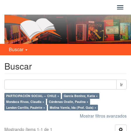
Camb
naveg
Buscar
Buscar
Ir
PARTICIPACIÓN SOCIAL -- CHILE ×
García Benítez, Katia ×
Mondaca Rivas, Claudia ×
Cárdenas Ovalle, Paulina ×
Landon Carrillo, Paulette ×
Molina Varela, Ida (Prof. Guía) ×
Mostrar filtros avanzados
Mostrando ítems 1-1 de 1