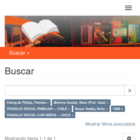
Camb
naveg
Buscar
Buscar
Ir
Cheng de Fillipis, Pamela ×
Moreira Insulza, Nora (Prof. Guía) ×
TRABAJO SOCIAL FAMILIAR -- CHILE ×
Nayar Godoy, Nelly ×
1988 ×
TRABAJO SOCIAL CON NIÑOS -- CHILE ×
Mostrar filtros avanzados
Mostrando ítems 1-1 de 1