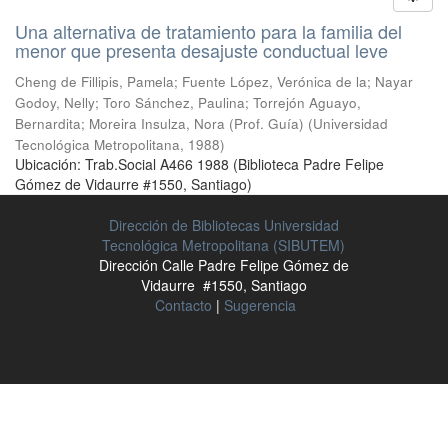
Una alternativa de tratamiento para la familia del
menor que presenta desajuste conductual leve
Cheng de Fillipis, Pamela
;
Fuente López, Verónica de la
;
Nayar
Godoy, Nelly
;
Toro Sánchez, Paulina
;
Torrejón Aguayo,
Bernardita
;
Moreira Insulza, Nora (Prof. Guía)
(
Universidad
Tecnológica Metropolitana
,
1988
)
Ubicación: Trab.Social A466 1988 (Biblioteca Padre Felipe
Gómez de Vidaurre #1550, Santiago)
Dirección de Bibliotecas Universidad
Tecnológica Metropolitana (SIBUTEM)
Dirección Calle Padre Felipe Gómez de
Vidaurre #1550, Santiago
Contacto
|
Sugerencia