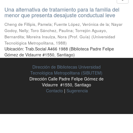
Una alternativa de tratamiento para la familia del
menor que presenta desajuste conductual leve
Cheng de Fillipis, Pamela
;
Fuente López, Verónica de la
;
Nayar
Godoy, Nelly
;
Toro Sánchez, Paulina
;
Torrejón Aguayo,
Bernardita
;
Moreira Insulza, Nora (Prof. Guía)
(
Universidad
Tecnológica Metropolitana
,
1988
)
Ubicación: Trab.Social A466 1988 (Biblioteca Padre Felipe
Gómez de Vidaurre #1550, Santiago)
Dirección de Bibliotecas Universidad
Tecnológica Metropolitana (SIBUTEM)
Dirección Calle Padre Felipe Gómez de
Vidaurre #1550, Santiago
Contacto
|
Sugerencia