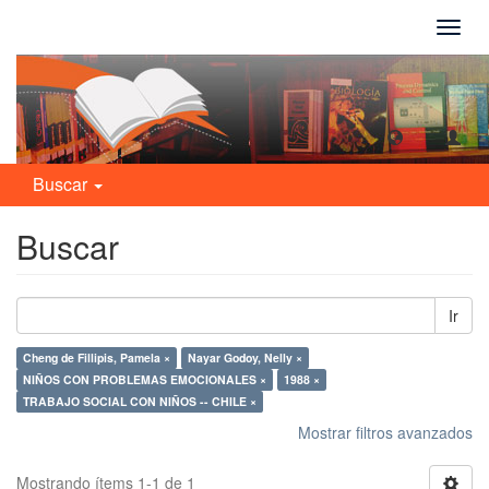
Camb
naveg
Buscar
Buscar
Ir
Cheng de Fillipis, Pamela ×
Nayar Godoy, Nelly ×
NIÑOS CON PROBLEMAS EMOCIONALES ×
1988 ×
TRABAJO SOCIAL CON NIÑOS -- CHILE ×
Mostrar filtros avanzados
Mostrando ítems 1-1 de 1