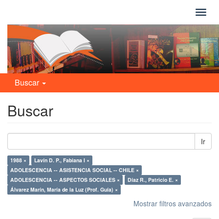
Camb
naveg
Buscar
Buscar
Ir
1988 ×
Lavín D. P., Fabiana I ×
ADOLESCENCIA -- ASISTENCIA SOCIAL -- CHILE ×
ADOLESCENCIA -- ASPECTOS SOCIALES ×
Díaz R., Patricio E. ×
Álvarez Marín, María de la Luz (Prof. Guía) ×
Mostrar filtros avanzados