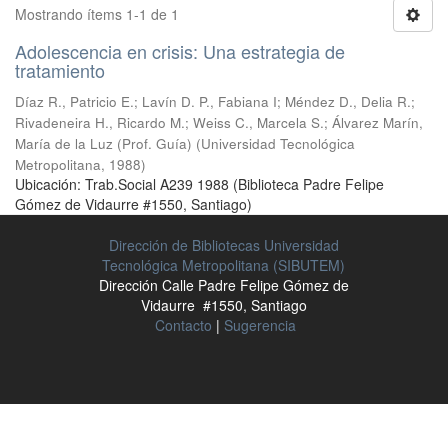
Mostrando ítems 1-1 de 1
Adolescencia en crisis: Una estrategia de
tratamiento
Díaz R., Patricio E.
;
Lavín D. P., Fabiana I
;
Méndez D., Delia R.
;
Rivadeneira H., Ricardo M.
;
Weiss C., Marcela S.
;
Álvarez Marín,
María de la Luz (Prof. Guía)
(
Universidad Tecnológica
Metropolitana
,
1988
)
Ubicación: Trab.Social A239 1988 (Biblioteca Padre Felipe
Gómez de Vidaurre #1550, Santiago)
Dirección de Bibliotecas Universidad
Tecnológica Metropolitana (SIBUTEM)
Dirección Calle Padre Felipe Gómez de
Vidaurre #1550, Santiago
Contacto
|
Sugerencia