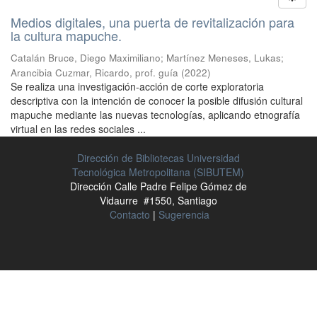
Medios digitales, una puerta de revitalización para
la cultura mapuche.
Catalán Bruce, Diego Maximiliano
;
Martínez Meneses, Lukas
;
Arancibia Cuzmar, Ricardo, prof. guía
(
2022
)
Se realiza una investigación-acción de corte exploratoria
descriptiva con la intención de conocer la posible difusión cultural
mapuche mediante las nuevas tecnologías, aplicando etnografía
virtual en las redes sociales ...
Dirección de Bibliotecas Universidad
Tecnológica Metropolitana (SIBUTEM)
Dirección Calle Padre Felipe Gómez de
Vidaurre #1550, Santiago
Contacto
|
Sugerencia