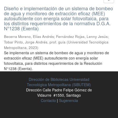
Diseño e implementación de un sistema de bombeo
de agua y monitoreo de extracción eficaz (MEE)
autosuficiente con energía solar fotovoltaica, para
los distintos requerimientos de la normativa D.G.A.
N°1238 (Exenta)
Becerra Moreno, Elías Andrés
;
Fernández Rojas, Lenny Jesús
;
Tobar Pinto, Jorge Andrés, prof. guía
(
Universidad Tecnológica
Metropolitana
,
2023
)
Se implementa un sistema de bombeo de agua y monitoreo de
extracción eficaz (MEE) autosuficiente con energía solar
fotovoltaica, para distintos requerimientos de la Resolución
N°1238 (Exenta).
Dirección de Bibliotecas Universidad
Tecnológica Metropolitana (SIBUTEM)
Dirección Calle Padre Felipe Gómez de
Vidaurre #1550, Santiago
Contacto
|
Sugerencia