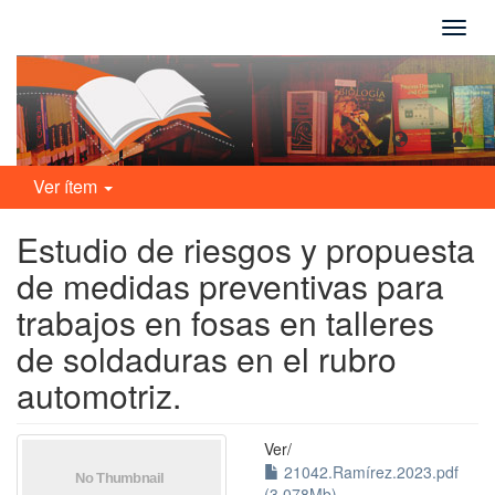
Camb
naveg
Ver ítem
Estudio de riesgos y propuesta
de medidas preventivas para
trabajos en fosas en talleres
de soldaduras en el rubro
automotriz.
Ver/
21042.Ramírez.2023.pdf
(3.078Mb)