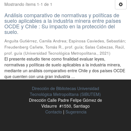
Mostrando ítems 1-1 de 1
Análisis comparativo de normativas y políticas de
suelo aplicables a la industria minera entre países
OCDE y Chile : Su impacto en la protección del
suelo.
Anguita Gutiérrez, Camila Andrea
;
Espinosa Caviedes, Sebastián
;
Freudenberg Cañete, Tomás R., prof. guía
;
Salas Cabezas, Raúl,
prof. guía
(
Universidad Tecnológica Metropolitana.
,
2021
)
El presente estudio tiene como finalidad evaluar leyes,
normativas y políticas de suelo aplicables a la industria minera,
mediante un análisis comparativo entre Chile y dos países OCDE
que cuenten con una gran industria ...
Dirección de Bibliotecas Universidad
Tecnológica Metropolitana (SIBUTEM)
Dirección Calle Padre Felipe Gómez de
Vidaurre #1550, Santiago
Contacto
|
Sugerencia