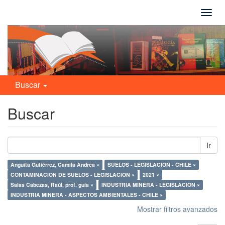
Camb
naveg
Buscar
Buscar
Ir
Anguita Gutiérrez, Camila Andrea ×
SUELOS - LEGISLACION - CHILE ×
CONTAMINACION DE SUELOS - LEGISLACION ×
2021 ×
Salas Cabezas, Raúl, prof. guía ×
INDUSTRIA MINERA - LEGISLACION ×
INDUSTRIA MINERA - ASPECTOS AMBIENTALES - CHILE ×
Mostrar filtros avanzados