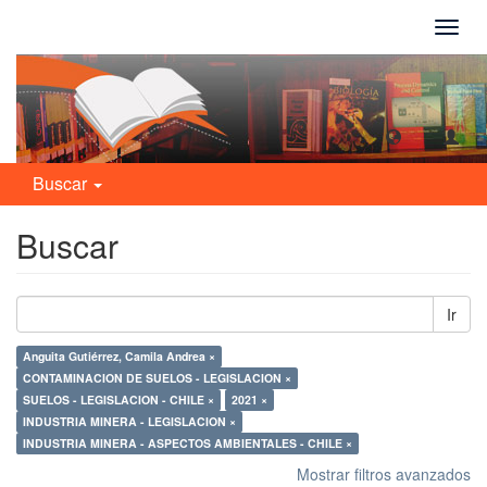
Camb
naveg
Buscar
Buscar
Ir
Anguita Gutiérrez, Camila Andrea ×
CONTAMINACION DE SUELOS - LEGISLACION ×
SUELOS - LEGISLACION - CHILE ×
2021 ×
INDUSTRIA MINERA - LEGISLACION ×
INDUSTRIA MINERA - ASPECTOS AMBIENTALES - CHILE ×
Mostrar filtros avanzados