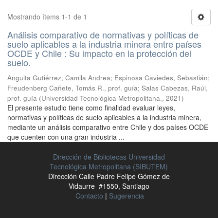
Mostrando ítems 1-1 de 1
Análisis comparativo de normativas y políticas de
suelo aplicables a la industria minera entre países
OCDE y Chile : Su impacto en la protección del
suelo.
Anguita Gutiérrez, Camila Andrea
;
Espinosa Caviedes, Sebastián
;
Freudenberg Cañete, Tomás R., prof. guía
;
Salas Cabezas, Raúl,
prof. guía
(
Universidad Tecnológica Metropolitana.
,
2021
)
El presente estudio tiene como finalidad evaluar leyes,
normativas y políticas de suelo aplicables a la industria minera,
mediante un análisis comparativo entre Chile y dos países OCDE
que cuenten con una gran industria ...
Dirección de Bibliotecas Universidad
Tecnológica Metropolitana (SIBUTEM)
Dirección Calle Padre Felipe Gómez de
Vidaurre #1550, Santiago
Contacto
|
Sugerencia