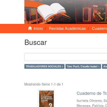
Inicio
Revistas Académicas
Cuadern
Buscar
TRABAJADORES SOCIALES ×
Tzec Puch, Claudia Isabel ×
An
Mostrando ítems 1-1 de 1
Cuaderno de Tr
Iturrieta Olivares, 
Meneses, Patricia
;
C