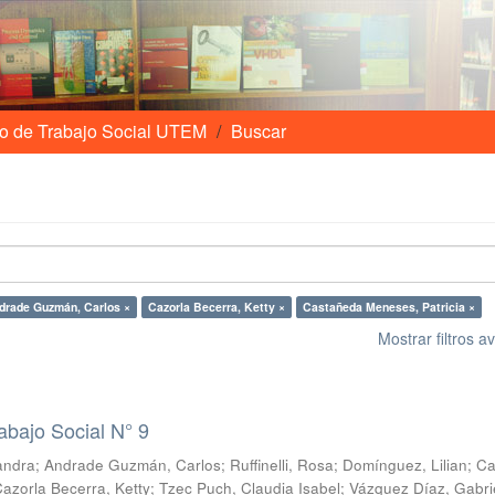
o de Trabajo Social UTEM
Buscar
drade Guzmán, Carlos ×
Cazorla Becerra, Ketty ×
Castañeda Meneses, Patricia ×
Mostrar filtros 
abajo Social N° 9
Sandra
;
Andrade Guzmán, Carlos
;
Ruffinelli, Rosa
;
Domínguez, Lilian
;
Ca
azorla Becerra, Ketty
;
Tzec Puch, Claudia Isabel
;
Vázquez Díaz, Gabri