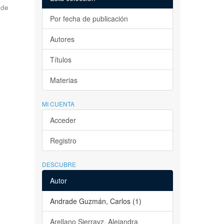
 de
Por fecha de publicación
Autores
Títulos
Materias
MI CUENTA
Acceder
Registro
DESCUBRE
Autor
Andrade Guzmán, Carlos (1)
Arellano Sierravz, Alejandra