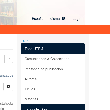
Español Idioma
Login
LISTAR
Todo UTEM
Ir
Comunidades & Colecciones
Por fecha de publicación
avanzados
Autores
Títulos
Materias
stañeda
ela
Esta colección