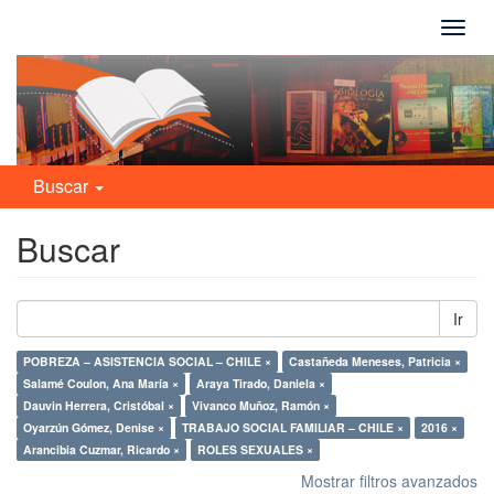
Camb
naveg
Buscar
Buscar
Ir
POBREZA – ASISTENCIA SOCIAL – CHILE ×
Castañeda Meneses, Patricia ×
Salamé Coulon, Ana María ×
Araya Tirado, Daniela ×
Dauvin Herrera, Cristóbal ×
Vivanco Muñoz, Ramón ×
Oyarzún Gómez, Denise ×
TRABAJO SOCIAL FAMILIAR – CHILE ×
2016 ×
Arancibia Cuzmar, Ricardo ×
ROLES SEXUALES ×
Mostrar filtros avanzados