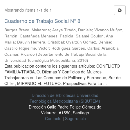
Mostrando ítems 1-1 de 1
Cuaderno de Trabajo Social N° 8
Burgos Bravo, Makarena
;
Araya Tirado, Daniela
;
Vivanco Muñoz,
Ramón
;
Castañeda Meneses, Patricia
;
Salamé Coulon, Ana
María
;
Dauvin Herrera, Cristóbal
;
Oyarzún Gómez, Denise
;
Castillo Riquelme, Víctor
;
Rodríguez Garcés, Carlos
;
Arancibia
Cuzmar, Ricardo
(
Departamento de Trabajo Social de la
Universidad Tecnológica Metropolitana
,
2016
)
Esta publicación contiene los siguientes artículos: CONFLICTO
FAMILIA-TRABAJO. Dilemas Y Conflictos de Mujeres
Trabajadoras en Las Comunas de Paillaco y Purranque, Sur de
Chile ; MIRANDO EL FUTURO. Prospectivas Para La ...
Dirección de Bibliotecas Universidad
Tecnológica Metropolitana (SIBUTEM)
Dirección Calle Padre Felipe Gómez de
Vidaurre #1550, Santiago
Contacto
|
Sugerencia