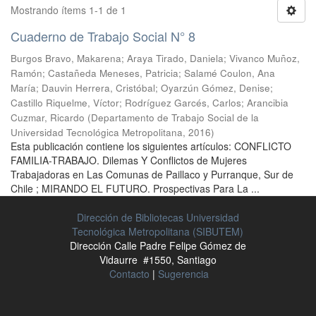
Mostrando ítems 1-1 de 1
Cuaderno de Trabajo Social N° 8
Burgos Bravo, Makarena
;
Araya Tirado, Daniela
;
Vivanco Muñoz,
Ramón
;
Castañeda Meneses, Patricia
;
Salamé Coulon, Ana
María
;
Dauvin Herrera, Cristóbal
;
Oyarzún Gómez, Denise
;
Castillo Riquelme, Víctor
;
Rodríguez Garcés, Carlos
;
Arancibia
Cuzmar, Ricardo
(
Departamento de Trabajo Social de la
Universidad Tecnológica Metropolitana
,
2016
)
Esta publicación contiene los siguientes artículos: CONFLICTO
FAMILIA-TRABAJO. Dilemas Y Conflictos de Mujeres
Trabajadoras en Las Comunas de Paillaco y Purranque, Sur de
Chile ; MIRANDO EL FUTURO. Prospectivas Para La ...
Dirección de Bibliotecas Universidad
Tecnológica Metropolitana (SIBUTEM)
Dirección Calle Padre Felipe Gómez de
Vidaurre #1550, Santiago
Contacto
|
Sugerencia