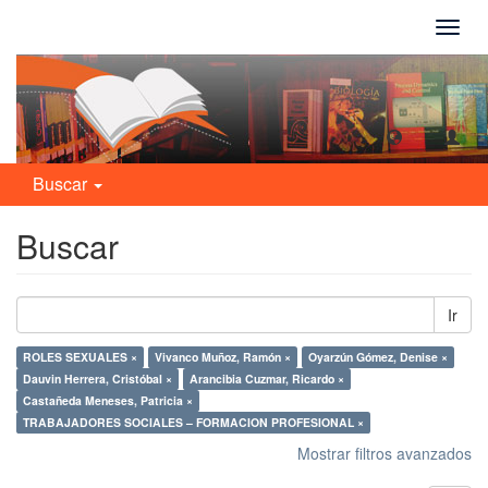
Camb
naveg
Buscar
Buscar
Ir
ROLES SEXUALES ×
Vivanco Muñoz, Ramón ×
Oyarzún Gómez, Denise ×
Dauvin Herrera, Cristóbal ×
Arancibia Cuzmar, Ricardo ×
Castañeda Meneses, Patricia ×
TRABAJADORES SOCIALES – FORMACION PROFESIONAL ×
Mostrar filtros avanzados