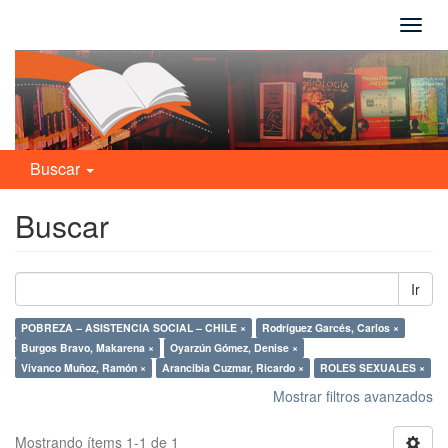
Camb
naveg
Buscar
Buscar
Ir
POBREZA – ASISTENCIA SOCIAL – CHILE ×
Rodríguez Garcés, Carlos ×
Burgos Bravo, Makarena ×
Oyarzún Gómez, Denise ×
Vivanco Muñoz, Ramón ×
Arancibia Cuzmar, Ricardo ×
ROLES SEXUALES ×
Mostrar filtros avanzados
Mostrando ítems 1-1 de 1