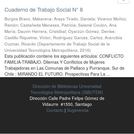
Cuaderno de Trabajo Social N° 8
Burgos Bravo, Makarena
;
Araya Tirado, Daniela
;
Vivanco Muñoz,
Ramón
;
Castañeda Meneses, Patricia
;
Salamé Coulon, Ana
María
;
Dauvin Herrera, Cristóbal
;
Oyarzún Gómez, Denise
;
Castillo Riquelme, Víctor
;
Rodríguez Garcés, Carlos
;
Arancibia
Cuzmar, Ricardo
(
Departamento de Trabajo Social de la
Universidad Tecnológica Metropolitana
,
2016
)
Esta publicación contiene los siguientes artículos: CONFLICTO
FAMILIA-TRABAJO. Dilemas Y Conflictos de Mujeres
Trabajadoras en Las Comunas de Paillaco y Purranque, Sur de
Chile ; MIRANDO EL FUTURO. Prospectivas Para La ...
Dirección de Bibliotecas Universidad
Tecnológica Metropolitana (SIBUTEM)
Dirección Calle Padre Felipe Gómez de
Vidaurre #1550, Santiago
Contacto
|
Sugerencia