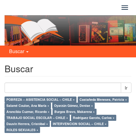
Camb
naveg
Buscar
Buscar
Ir
POBREZA – ASISTENCIA SOCIAL – CHILE ×
Castañeda Meneses, Patricia ×
Salamé Coulon, Ana María ×
Oyarzún Gómez, Denise ×
Arancibia Cuzmar, Ricardo ×
Burgos Bravo, Makarena ×
TRABAJO SOCIAL ESCOLAR – CHILE ×
Rodríguez Garcés, Carlos ×
Dauvin Herrera, Cristóbal ×
INTERVENCION SOCIAL – CHILE ×
ROLES SEXUALES ×