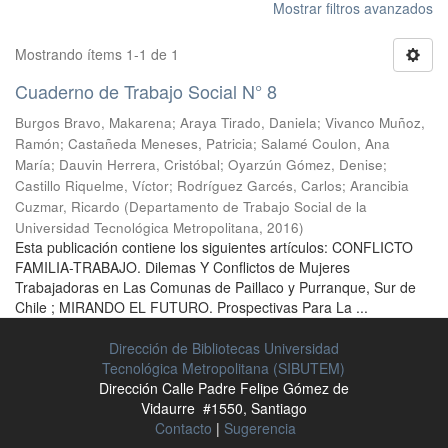
Mostrar filtros avanzados
Mostrando ítems 1-1 de 1
Cuaderno de Trabajo Social N° 8
Burgos Bravo, Makarena
;
Araya Tirado, Daniela
;
Vivanco Muñoz,
Ramón
;
Castañeda Meneses, Patricia
;
Salamé Coulon, Ana
María
;
Dauvin Herrera, Cristóbal
;
Oyarzún Gómez, Denise
;
Castillo Riquelme, Víctor
;
Rodríguez Garcés, Carlos
;
Arancibia
Cuzmar, Ricardo
(
Departamento de Trabajo Social de la
Universidad Tecnológica Metropolitana
,
2016
)
Esta publicación contiene los siguientes artículos: CONFLICTO
FAMILIA-TRABAJO. Dilemas Y Conflictos de Mujeres
Trabajadoras en Las Comunas de Paillaco y Purranque, Sur de
Chile ; MIRANDO EL FUTURO. Prospectivas Para La ...
Dirección de Bibliotecas Universidad
Tecnológica Metropolitana (SIBUTEM)
Dirección Calle Padre Felipe Gómez de
Vidaurre #1550, Santiago
Contacto
|
Sugerencia