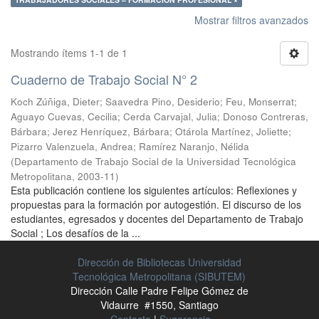
Mostrar filtros avanzados
Mostrando ítems 1-1 de 1
Cuaderno de Trabajo Social N° 2
Koch Zúñiga, Dieter
;
Saavedra Pino, Desiderio
;
Feu, Monserrat
;
Aguayo Cuevas, Cecilia
;
Cerda Carvajal, Julia
;
Donoso Contreras,
Bárbara
;
Jerez Henríquez, Bárbara
;
Otárola Martínez, Joliette
;
Pizarro Valenzuela, Andrea
;
Ramírez Naranjo, Nélida
(
Departamento de Trabajo Social de la Universidad Tecnológica
Metropolitana
,
2003-11
)
Esta publicación contiene los siguientes artículos: Reflexiones y
propuestas para la formación por autogestión. El discurso de los
estudiantes, egresados y docentes del Departamento de Trabajo
Social ; Los desafíos de la ...
Dirección de Bibliotecas Universidad
Tecnológica Metropolitana (SIBUTEM)
Dirección Calle Padre Felipe Gómez de
Vidaurre #1550, Santiago