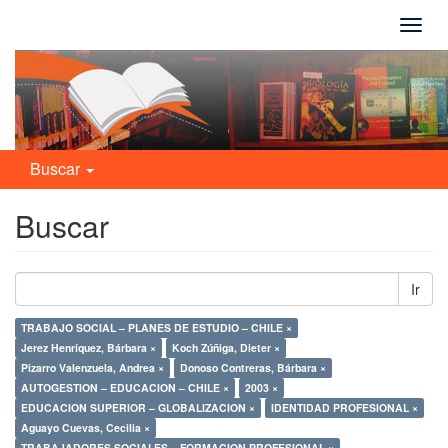
Camb
naveg
Buscar
Buscar
Ir
TRABAJO SOCIAL – PLANES DE ESTUDIO – CHILE ×
Jerez Henríquez, Bárbara ×
Koch Zúñiga, Dieter ×
Pizarro Valenzuela, Andrea ×
Donoso Contreras, Bárbara ×
AUTOGESTION – EDUCACION – CHILE ×
2003 ×
EDUCACION SUPERIOR – GLOBALIZACION ×
IDENTIDAD PROFESIONAL ×
Aguayo Cuevas, Cecilia ×
TRABAJADORES SOCIALES – FORMACION PROFESIONAL ×