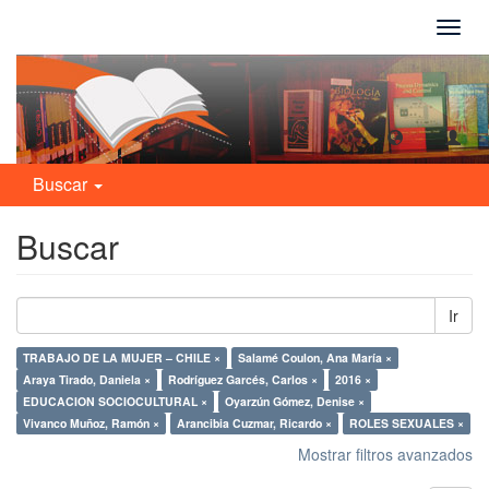
Camb
naveg
Buscar
Buscar
Ir
TRABAJO DE LA MUJER – CHILE ×
Salamé Coulon, Ana María ×
Araya Tirado, Daniela ×
Rodríguez Garcés, Carlos ×
2016 ×
EDUCACION SOCIOCULTURAL ×
Oyarzún Gómez, Denise ×
Vivanco Muñoz, Ramón ×
Arancibia Cuzmar, Ricardo ×
ROLES SEXUALES ×
Mostrar filtros avanzados