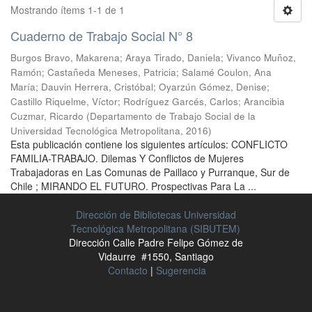
Mostrando ítems 1-1 de 1
Cuaderno de Trabajo Social N° 8
Burgos Bravo, Makarena
;
Araya Tirado, Daniela
;
Vivanco Muñoz,
Ramón
;
Castañeda Meneses, Patricia
;
Salamé Coulon, Ana
María
;
Dauvin Herrera, Cristóbal
;
Oyarzún Gómez, Denise
;
Castillo Riquelme, Víctor
;
Rodríguez Garcés, Carlos
;
Arancibia
Cuzmar, Ricardo
(
Departamento de Trabajo Social de la
Universidad Tecnológica Metropolitana
,
2016
)
Esta publicación contiene los siguientes artículos: CONFLICTO
FAMILIA-TRABAJO. Dilemas Y Conflictos de Mujeres
Trabajadoras en Las Comunas de Paillaco y Purranque, Sur de
Chile ; MIRANDO EL FUTURO. Prospectivas Para La ...
Dirección de Bibliotecas Universidad
Tecnológica Metropolitana (SIBUTEM)
Dirección Calle Padre Felipe Gómez de
Vidaurre #1550, Santiago
Contacto
|
Sugerencia