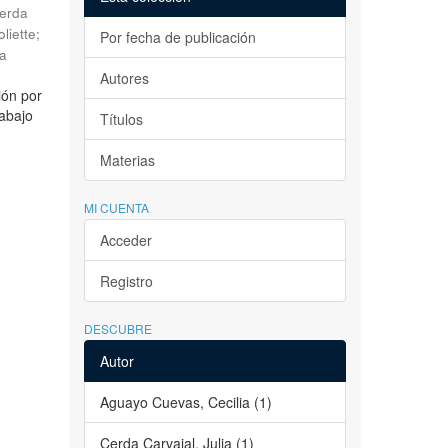
erda
liette
;
Por fecha de publicación
la
Autores
ión por
rabajo
Títulos
Materias
MI CUENTA
Acceder
Registro
DESCUBRE
Autor
Aguayo Cuevas, Cecilia (1)
Cerda Carvajal, Julia (1)