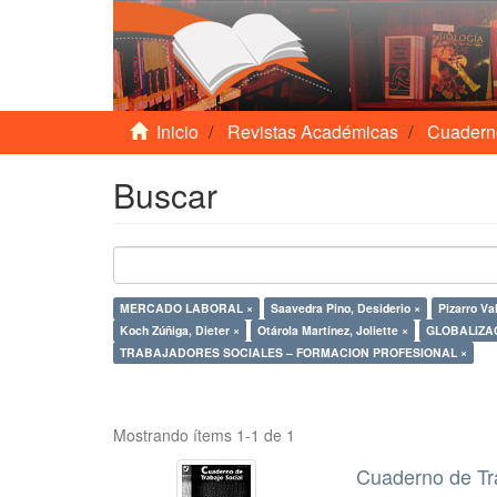
Inicio
Revistas Académicas
Cuadern
Buscar
MERCADO LABORAL ×
Saavedra Pino, Desiderio ×
Pizarro Va
Koch Zúñiga, Dieter ×
Otárola Martínez, Joliette ×
GLOBALIZAC
TRABAJADORES SOCIALES – FORMACION PROFESIONAL ×
Mostrando ítems 1-1 de 1
Cuaderno de Tr