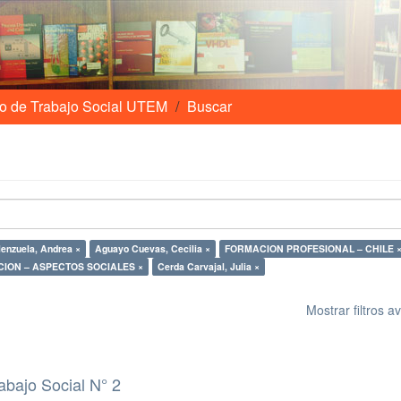
o de Trabajo Social UTEM
Buscar
lenzuela, Andrea ×
Aguayo Cuevas, Cecilia ×
FORMACION PROFESIONAL – CHILE 
ION – ASPECTOS SOCIALES ×
Cerda Carvajal, Julia ×
Mostrar filtros 
abajo Social N° 2