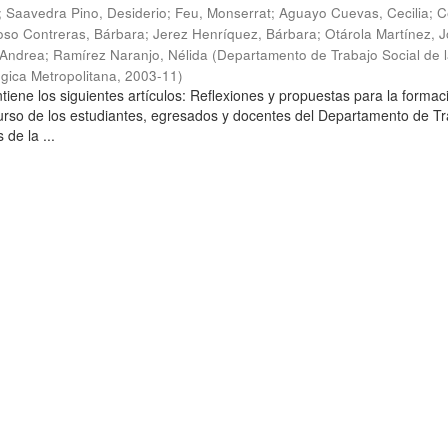
;
Saavedra Pino, Desiderio
;
Feu, Monserrat
;
Aguayo Cuevas, Cecilia
;
C
so Contreras, Bárbara
;
Jerez Henríquez, Bárbara
;
Otárola Martínez, Jo
 Andrea
;
Ramírez Naranjo, Nélida
(
Departamento de Trabajo Social de 
gica Metropolitana
,
2003-11
)
tiene los siguientes artículos: Reflexiones y propuestas para la formac
curso de los estudiantes, egresados y docentes del Departamento de T
 de la ...