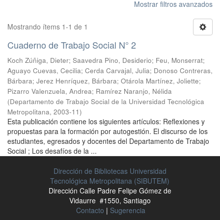
Mostrar filtros avanzados
Mostrando ítems 1-1 de 1
Cuaderno de Trabajo Social N° 2
Koch Zúñiga, Dieter
;
Saavedra Pino, Desiderio
;
Feu, Monserrat
;
Aguayo Cuevas, Cecilia
;
Cerda Carvajal, Julia
;
Donoso Contreras,
Bárbara
;
Jerez Henríquez, Bárbara
;
Otárola Martínez, Joliette
;
Pizarro Valenzuela, Andrea
;
Ramírez Naranjo, Nélida
(
Departamento de Trabajo Social de la Universidad Tecnológica
Metropolitana
,
2003-11
)
Esta publicación contiene los siguientes artículos: Reflexiones y
propuestas para la formación por autogestión. El discurso de los
estudiantes, egresados y docentes del Departamento de Trabajo
Social ; Los desafíos de la ...
Dirección de Bibliotecas Universidad
Tecnológica Metropolitana (SIBUTEM)
Dirección Calle Padre Felipe Gómez de
Vidaurre #1550, Santiago
Contacto
|
Sugerencia