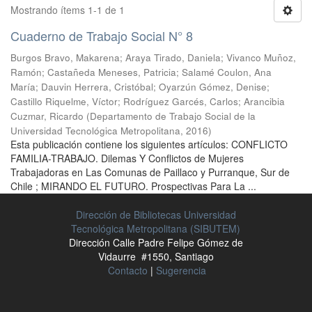
Mostrando ítems 1-1 de 1
Cuaderno de Trabajo Social N° 8
Burgos Bravo, Makarena
;
Araya Tirado, Daniela
;
Vivanco Muñoz,
Ramón
;
Castañeda Meneses, Patricia
;
Salamé Coulon, Ana
María
;
Dauvin Herrera, Cristóbal
;
Oyarzún Gómez, Denise
;
Castillo Riquelme, Víctor
;
Rodríguez Garcés, Carlos
;
Arancibia
Cuzmar, Ricardo
(
Departamento de Trabajo Social de la
Universidad Tecnológica Metropolitana
,
2016
)
Esta publicación contiene los siguientes artículos: CONFLICTO
FAMILIA-TRABAJO. Dilemas Y Conflictos de Mujeres
Trabajadoras en Las Comunas de Paillaco y Purranque, Sur de
Chile ; MIRANDO EL FUTURO. Prospectivas Para La ...
Dirección de Bibliotecas Universidad
Tecnológica Metropolitana (SIBUTEM)
Dirección Calle Padre Felipe Gómez de
Vidaurre #1550, Santiago
Contacto
|
Sugerencia