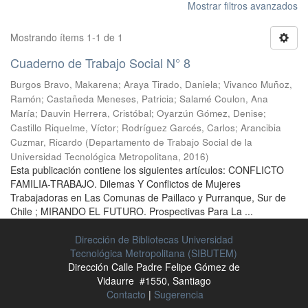
Mostrar filtros avanzados
Mostrando ítems 1-1 de 1
Cuaderno de Trabajo Social N° 8
Burgos Bravo, Makarena
;
Araya Tirado, Daniela
;
Vivanco Muñoz,
Ramón
;
Castañeda Meneses, Patricia
;
Salamé Coulon, Ana
María
;
Dauvin Herrera, Cristóbal
;
Oyarzún Gómez, Denise
;
Castillo Riquelme, Víctor
;
Rodríguez Garcés, Carlos
;
Arancibia
Cuzmar, Ricardo
(
Departamento de Trabajo Social de la
Universidad Tecnológica Metropolitana
,
2016
)
Esta publicación contiene los siguientes artículos: CONFLICTO
FAMILIA-TRABAJO. Dilemas Y Conflictos de Mujeres
Trabajadoras en Las Comunas de Paillaco y Purranque, Sur de
Chile ; MIRANDO EL FUTURO. Prospectivas Para La ...
Dirección de Bibliotecas Universidad
Tecnológica Metropolitana (SIBUTEM)
Dirección Calle Padre Felipe Gómez de
Vidaurre #1550, Santiago
Contacto
|
Sugerencia