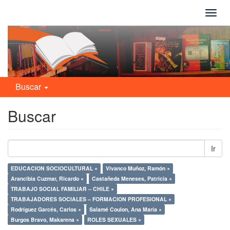
Camb
naveg
Buscar
Buscar
Ir
EDUCACION SOCIOCULTURAL ×
Vivanco Muñoz, Ramón ×
Arancibia Cuzmar, Ricardo ×
Castañeda Meneses, Patricia ×
TRABAJO SOCIAL FAMILIAR – CHILE ×
TRABAJADORES SOCIALES – FORMACION PROFESIONAL ×
Rodríguez Garcés, Carlos ×
Salamé Coulon, Ana María ×
Burgos Bravo, Makarena ×
ROLES SEXUALES ×