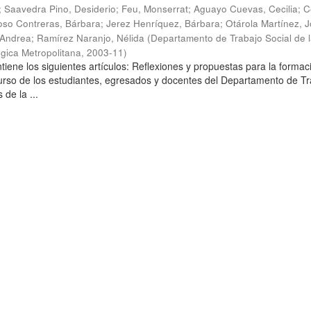
;
Saavedra Pino, Desiderio
;
Feu, Monserrat
;
Aguayo Cuevas, Cecilia
;
C
so Contreras, Bárbara
;
Jerez Henríquez, Bárbara
;
Otárola Martínez, Jo
 Andrea
;
Ramírez Naranjo, Nélida
(
Departamento de Trabajo Social de 
gica Metropolitana
,
2003-11
)
tiene los siguientes artículos: Reflexiones y propuestas para la formac
curso de los estudiantes, egresados y docentes del Departamento de T
 de la ...