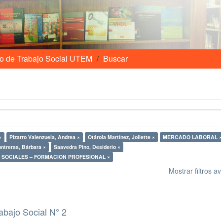
o de Trabajo Social UTEM
Buscar
×
Pizarro Valenzuela, Andrea ×
Otárola Martínez, Joliette ×
MERCADO LABORAL 
ntreras, Bárbara ×
Saavedra Pino, Desiderio ×
SOCIALES – FORMACION PROFESIONAL ×
Mostrar filtros 
abajo Social N° 2