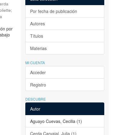
erda
liette
;
Por fecha de publicación
la
Autores
ión por
rabajo
Títulos
Materias
MI CUENTA
Acceder
Registro
DESCUBRE
Autor
Aguayo Cuevas, Cecilia (1)
Cerda Carvajal, Julia (1)