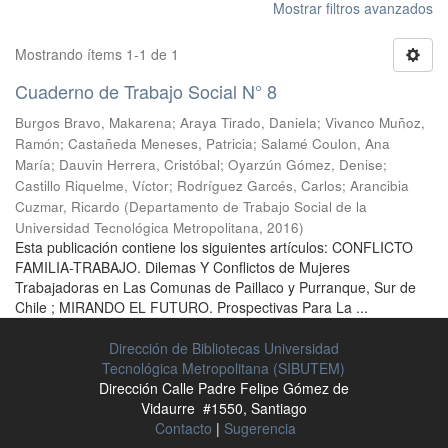
Mostrar filtros avanzados
Mostrando ítems 1-1 de 1
Cuaderno de Trabajo Social N° 8
Burgos Bravo, Makarena
;
Araya Tirado, Daniela
;
Vivanco Muñoz,
Ramón
;
Castañeda Meneses, Patricia
;
Salamé Coulon, Ana
María
;
Dauvin Herrera, Cristóbal
;
Oyarzún Gómez, Denise
;
Castillo Riquelme, Víctor
;
Rodríguez Garcés, Carlos
;
Arancibia
Cuzmar, Ricardo
(
Departamento de Trabajo Social de la
Universidad Tecnológica Metropolitana
,
2016
)
Esta publicación contiene los siguientes artículos: CONFLICTO
FAMILIA-TRABAJO. Dilemas Y Conflictos de Mujeres
Trabajadoras en Las Comunas de Paillaco y Purranque, Sur de
Chile ; MIRANDO EL FUTURO. Prospectivas Para La ...
Dirección de Bibliotecas Universidad
Tecnológica Metropolitana (SIBUTEM)
Dirección Calle Padre Felipe Gómez de
Vidaurre #1550, Santiago
Contacto
|
Sugerencia