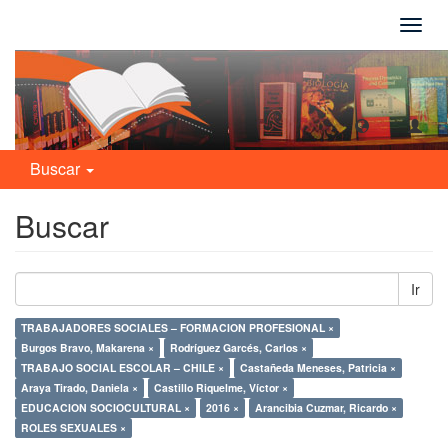
Camb
naveg
Buscar
Buscar
Ir
TRABAJADORES SOCIALES – FORMACION PROFESIONAL ×
Burgos Bravo, Makarena ×
Rodríguez Garcés, Carlos ×
TRABAJO SOCIAL ESCOLAR – CHILE ×
Castañeda Meneses, Patricia ×
Araya Tirado, Daniela ×
Castillo Riquelme, Víctor ×
EDUCACION SOCIOCULTURAL ×
2016 ×
Arancibia Cuzmar, Ricardo ×
ROLES SEXUALES ×