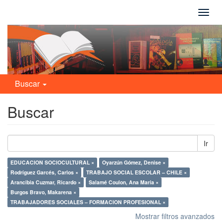
Camb
naveg
Buscar
Buscar
Ir
EDUCACION SOCIOCULTURAL ×
Oyarzún Gómez, Denise ×
Rodríguez Garcés, Carlos ×
TRABAJO SOCIAL ESCOLAR – CHILE ×
Arancibia Cuzmar, Ricardo ×
Salamé Coulon, Ana María ×
Burgos Bravo, Makarena ×
TRABAJADORES SOCIALES – FORMACION PROFESIONAL ×
Mostrar filtros avanzados