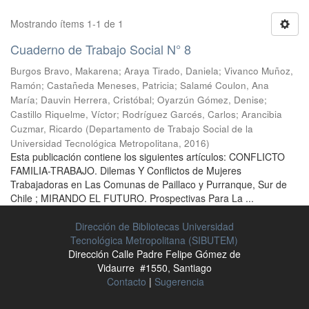
Mostrando ítems 1-1 de 1
Cuaderno de Trabajo Social N° 8
Burgos Bravo, Makarena
;
Araya Tirado, Daniela
;
Vivanco Muñoz,
Ramón
;
Castañeda Meneses, Patricia
;
Salamé Coulon, Ana
María
;
Dauvin Herrera, Cristóbal
;
Oyarzún Gómez, Denise
;
Castillo Riquelme, Víctor
;
Rodríguez Garcés, Carlos
;
Arancibia
Cuzmar, Ricardo
(
Departamento de Trabajo Social de la
Universidad Tecnológica Metropolitana
,
2016
)
Esta publicación contiene los siguientes artículos: CONFLICTO
FAMILIA-TRABAJO. Dilemas Y Conflictos de Mujeres
Trabajadoras en Las Comunas de Paillaco y Purranque, Sur de
Chile ; MIRANDO EL FUTURO. Prospectivas Para La ...
Dirección de Bibliotecas Universidad
Tecnológica Metropolitana (SIBUTEM)
Dirección Calle Padre Felipe Gómez de
Vidaurre #1550, Santiago
Contacto
|
Sugerencia