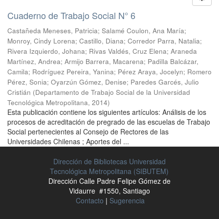
Cuaderno de Trabajo Social N° 6
Castañeda Meneses, Patricia
;
Salamé Coulon, Ana María
;
Monroy, Cindy Lorena
;
Castillo, Diana
;
Corredor Parra, Natalia
;
Rivera Izquierdo, Johana
;
Rivas Valdés, Cruz Elena
;
Araneda
Martínez, Andrea
;
Armijo Barrera, Macarena
;
Padilla Balcázar,
Camila
;
Rodríguez Pereira, Yanina
;
Pérez Araya, Jocelyn
;
Romero
Pérez, Sonia
;
Oyarzún Gómez, Denise
;
Paredes Garcés, Julio
Cristián
(
Departamento de Trabajo Social de la Universidad
Tecnológica Metropolitana
,
2014
)
Esta publicación contiene los siguientes artículos: Análisis de los
procesos de acreditación de pregrado de las escuelas de Trabajo
Social pertenecientes al Consejo de Rectores de las
Universidades Chilenas ; Aportes del ...
Dirección de Bibliotecas Universidad
Tecnológica Metropolitana (SIBUTEM)
Dirección Calle Padre Felipe Gómez de
Vidaurre #1550, Santiago
Contacto
|
Sugerencia