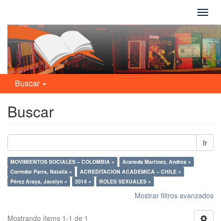
Camb
naveg
Buscar
Buscar
Ir
MOVIMIENTOS SOCIALES – COLOMBIA ×
Araneda Martínez, Andrea ×
Corredor Parra, Natalia ×
ACREDITACION ACADEMICA – CHILE ×
Pérez Araya, Jocelyn ×
2014 ×
ROLES SEXUALES ×
Mostrar filtros avanzados
Mostrando ítems 1-1 de 1