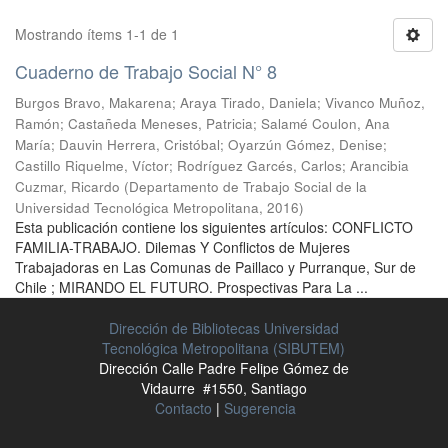
Mostrando ítems 1-1 de 1
Cuaderno de Trabajo Social N° 8
Burgos Bravo, Makarena
;
Araya Tirado, Daniela
;
Vivanco Muñoz,
Ramón
;
Castañeda Meneses, Patricia
;
Salamé Coulon, Ana
María
;
Dauvin Herrera, Cristóbal
;
Oyarzún Gómez, Denise
;
Castillo Riquelme, Víctor
;
Rodríguez Garcés, Carlos
;
Arancibia
Cuzmar, Ricardo
(
Departamento de Trabajo Social de la
Universidad Tecnológica Metropolitana
,
2016
)
Esta publicación contiene los siguientes artículos: CONFLICTO
FAMILIA-TRABAJO. Dilemas Y Conflictos de Mujeres
Trabajadoras en Las Comunas de Paillaco y Purranque, Sur de
Chile ; MIRANDO EL FUTURO. Prospectivas Para La ...
Dirección de Bibliotecas Universidad
Tecnológica Metropolitana (SIBUTEM)
Dirección Calle Padre Felipe Gómez de
Vidaurre #1550, Santiago
Contacto
|
Sugerencia