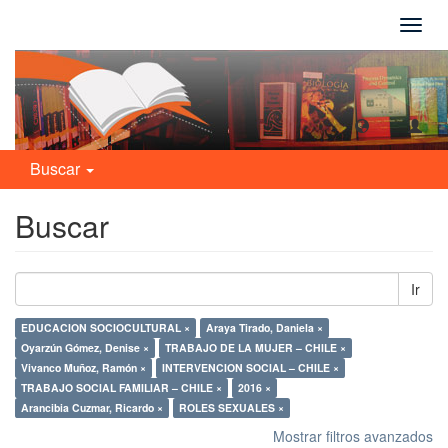
Camb
naveg
Buscar
Buscar
Ir
EDUCACION SOCIOCULTURAL ×
Araya Tirado, Daniela ×
Oyarzún Gómez, Denise ×
TRABAJO DE LA MUJER – CHILE ×
Vivanco Muñoz, Ramón ×
INTERVENCION SOCIAL – CHILE ×
TRABAJO SOCIAL FAMILIAR – CHILE ×
2016 ×
Arancibia Cuzmar, Ricardo ×
ROLES SEXUALES ×
Mostrar filtros avanzados