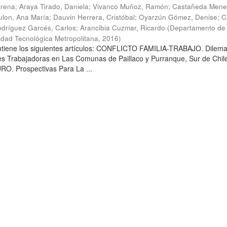
arena
;
Araya Tirado, Daniela
;
Vivanco Muñoz, Ramón
;
Castañeda Mene
lon, Ana María
;
Dauvin Herrera, Cristóbal
;
Oyarzún Gómez, Denise
;
C
dríguez Garcés, Carlos
;
Arancibia Cuzmar, Ricardo
(
Departamento de 
sidad Tecnológica Metropolitana
,
2016
)
ontiene los siguientes artículos: CONFLICTO FAMILIA-TRABAJO. Dilem
es Trabajadoras en Las Comunas de Paillaco y Purranque, Sur de Chile
. Prospectivas Para La ...