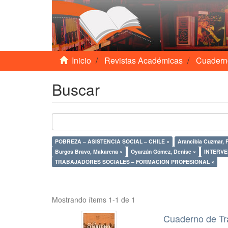
Inicio
Revistas Académicas
Cuadern
Buscar
POBREZA – ASISTENCIA SOCIAL – CHILE ×
Arancibia Cuzmar, 
Burgos Bravo, Makarena ×
Oyarzún Gómez, Denise ×
INTERVE
TRABAJADORES SOCIALES – FORMACION PROFESIONAL ×
Mostrando ítems 1-1 de 1
Cuaderno de Tr