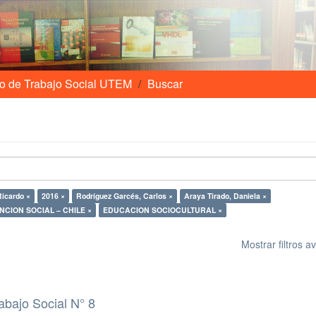
o de Trabajo Social UTEM
Buscar
Ricardo ×
2016 ×
Rodríguez Garcés, Carlos ×
Araya Tirado, Daniela ×
NCION SOCIAL – CHILE ×
EDUCACION SOCIOCULTURAL ×
Mostrar filtros 
abajo Social N° 8