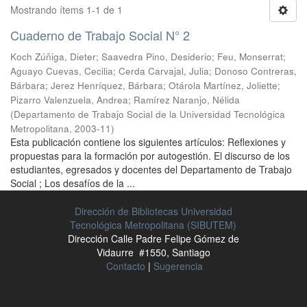
Mostrando ítems 1-1 de 1
Cuaderno de Trabajo Social N° 2
Koch Zúñiga, Dieter
;
Saavedra Pino, Desiderio
;
Feu, Monserrat
;
Aguayo Cuevas, Cecilia
;
Cerda Carvajal, Julia
;
Donoso Contreras,
Bárbara
;
Jerez Henríquez, Bárbara
;
Otárola Martínez, Joliette
;
Pizarro Valenzuela, Andrea
;
Ramírez Naranjo, Nélida
(
Departamento de Trabajo Social de la Universidad Tecnológica
Metropolitana
,
2003-11
)
Esta publicación contiene los siguientes artículos: Reflexiones y
propuestas para la formación por autogestión. El discurso de los
estudiantes, egresados y docentes del Departamento de Trabajo
Social ; Los desafíos de la ...
Dirección de Bibliotecas Universidad
Tecnológica Metropolitana (SIBUTEM)
Dirección Calle Padre Felipe Gómez de
Vidaurre #1550, Santiago
Contacto
|
Sugerencia