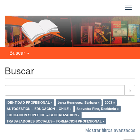
Camb
naveg
Buscar
Buscar
Ir
IDENTIDAD PROFESIONAL ×
Jerez Henríquez, Bárbara ×
2003 ×
AUTOGESTION – EDUCACION – CHILE ×
Saavedra Pino, Desiderio ×
EDUCACION SUPERIOR – GLOBALIZACION ×
TRABAJADORES SOCIALES – FORMACION PROFESIONAL ×
Mostrar filtros avanzados