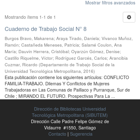
Mostrar filtros avanzados
Mostrando ítems 1-1 de 1
Cuaderno de Trabajo Social N° 8
Burgos Bravo, Makarena
;
Araya Tirado, Daniela
;
Vivanco Muñoz,
Ramón
;
Castañeda Meneses, Patricia
;
Salamé Coulon, Ana
María
;
Dauvin Herrera, Cristóbal
;
Oyarzún Gómez, Denise
;
Castillo Riquelme, Víctor
;
Rodríguez Garcés, Carlos
;
Arancibia
Cuzmar, Ricardo
(
Departamento de Trabajo Social de la
Universidad Tecnológica Metropolitana
,
2016
)
Esta publicación contiene los siguientes artículos: CONFLICTO
FAMILIA-TRABAJO. Dilemas Y Conflictos de Mujeres
Trabajadoras en Las Comunas de Paillaco y Purranque, Sur de
Chile ; MIRANDO EL FUTURO. Prospectivas Para La ...
Dirección de Bibliotecas Universidad
Tecnológica Metropolitana (SIBUTEM)
Dirección Calle Padre Felipe Gómez de
Vidaurre #1550, Santiago
Contacto
|
Sugerencia