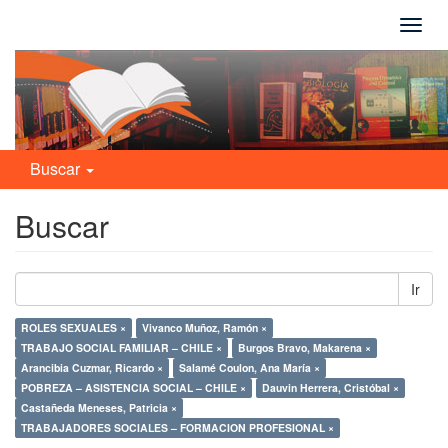
Camb
naveg
Buscar
Buscar
Ir
ROLES SEXUALES ×
Vivanco Muñoz, Ramón ×
TRABAJO SOCIAL FAMILIAR – CHILE ×
Burgos Bravo, Makarena ×
Arancibia Cuzmar, Ricardo ×
Salamé Coulon, Ana María ×
POBREZA – ASISTENCIA SOCIAL – CHILE ×
Dauvin Herrera, Cristóbal ×
Castañeda Meneses, Patricia ×
TRABAJADORES SOCIALES – FORMACION PROFESIONAL ×