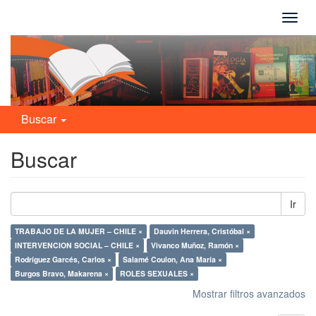
Camb
naveg
Buscar
Buscar
Ir
TRABAJO DE LA MUJER – CHILE ×
Dauvin Herrera, Cristóbal ×
INTERVENCION SOCIAL – CHILE ×
Vivanco Muñoz, Ramón ×
Rodríguez Garcés, Carlos ×
Salamé Coulon, Ana María ×
Burgos Bravo, Makarena ×
ROLES SEXUALES ×
Mostrar filtros avanzados