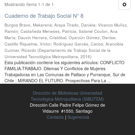
Mostrando ítems 1-1 de 1
Cuaderno de Trabajo Social N° 8
Burgos Bravo, Makarena
;
Araya Tirado, Daniela
;
Vivanco Muñoz,
Ramón
;
Castañeda Meneses, Patricia
;
Salamé Coulon, Ana
María
;
Dauvin Herrera, Cristóbal
;
Oyarzún Gómez, Denise
;
Castillo Riquelme, Víctor
;
Rodríguez Garcés, Carlos
;
Arancibia
Cuzmar, Ricardo
(
Departamento de Trabajo Social de la
Universidad Tecnológica Metropolitana
,
2016
)
Esta publicación contiene los siguientes artículos: CONFLICTO
FAMILIA-TRABAJO. Dilemas Y Conflictos de Mujeres
Trabajadoras en Las Comunas de Paillaco y Purranque, Sur de
Chile ; MIRANDO EL FUTURO. Prospectivas Para La ...
Dirección de Bibliotecas Universidad
Tecnológica Metropolitana (SIBUTEM)
Dirección Calle Padre Felipe Gómez de
Vidaurre #1550, Santiago
Contacto
|
Sugerencia