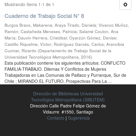
Mostrando ítems 1-1 de 1
Cuaderno de Trabajo Social N° 8
Burgos Bravo, Makarena
;
Araya Tirado, Daniela
;
Vivanco Muñoz,
Ramón
;
Castañeda Meneses, Patricia
;
Salamé Coulon, Ana
María
;
Dauvin Herrera, Cristóbal
;
Oyarzún Gómez, Denise
;
Castillo Riquelme, Víctor
;
Rodríguez Garcés, Carlos
;
Arancibia
Cuzmar, Ricardo
(
Departamento de Trabajo Social de la
Universidad Tecnológica Metropolitana
,
2016
)
Esta publicación contiene los siguientes artículos: CONFLICTO
FAMILIA-TRABAJO. Dilemas Y Conflictos de Mujeres
Trabajadoras en Las Comunas de Paillaco y Purranque, Sur de
Chile ; MIRANDO EL FUTURO. Prospectivas Para La ...
Dirección de Bibliotecas Universidad
Tecnológica Metropolitana (SIBUTEM)
Dirección Calle Padre Felipe Gómez de
Vidaurre #1550, Santiago
Contacto
|
Sugerencia