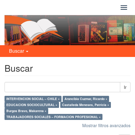
Camb
naveg
Buscar
Buscar
Ir
INTERVENCION SOCIAL – CHILE ×
Arancibia Cuzmar, Ricardo ×
EDUCACION SOCIOCULTURAL ×
Castañeda Meneses, Patricia ×
Burgos Bravo, Makarena ×
TRABAJADORES SOCIALES – FORMACION PROFESIONAL ×
Mostrar filtros avanzados