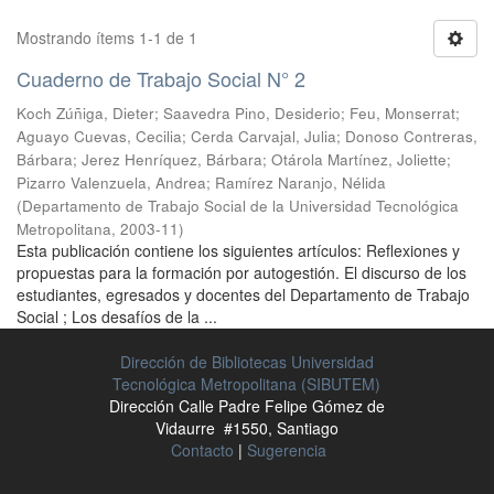
Mostrando ítems 1-1 de 1
Cuaderno de Trabajo Social N° 2
Koch Zúñiga, Dieter
;
Saavedra Pino, Desiderio
;
Feu, Monserrat
;
Aguayo Cuevas, Cecilia
;
Cerda Carvajal, Julia
;
Donoso Contreras,
Bárbara
;
Jerez Henríquez, Bárbara
;
Otárola Martínez, Joliette
;
Pizarro Valenzuela, Andrea
;
Ramírez Naranjo, Nélida
(
Departamento de Trabajo Social de la Universidad Tecnológica
Metropolitana
,
2003-11
)
Esta publicación contiene los siguientes artículos: Reflexiones y
propuestas para la formación por autogestión. El discurso de los
estudiantes, egresados y docentes del Departamento de Trabajo
Social ; Los desafíos de la ...
Dirección de Bibliotecas Universidad
Tecnológica Metropolitana (SIBUTEM)
Dirección Calle Padre Felipe Gómez de
Vidaurre #1550, Santiago
Contacto
|
Sugerencia