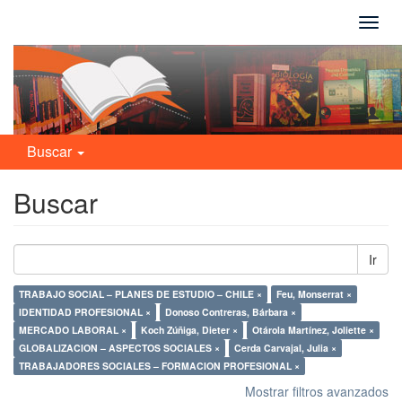
Camb
naveg
Buscar
Buscar
Ir
TRABAJO SOCIAL – PLANES DE ESTUDIO – CHILE ×
Feu, Monserrat ×
IDENTIDAD PROFESIONAL ×
Donoso Contreras, Bárbara ×
MERCADO LABORAL ×
Koch Zúñiga, Dieter ×
Otárola Martínez, Joliette ×
GLOBALIZACION – ASPECTOS SOCIALES ×
Cerda Carvajal, Julia ×
TRABAJADORES SOCIALES – FORMACION PROFESIONAL ×
Mostrar filtros avanzados