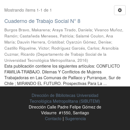
Mostrando ítems 1-1 de 1
Cuaderno de Trabajo Social N° 8
Burgos Bravo, Makarena
;
Araya Tirado, Daniela
;
Vivanco Muñoz,
Ramón
;
Castañeda Meneses, Patricia
;
Salamé Coulon, Ana
María
;
Dauvin Herrera, Cristóbal
;
Oyarzún Gómez, Denise
;
Castillo Riquelme, Víctor
;
Rodríguez Garcés, Carlos
;
Arancibia
Cuzmar, Ricardo
(
Departamento de Trabajo Social de la
Universidad Tecnológica Metropolitana
,
2016
)
Esta publicación contiene los siguientes artículos: CONFLICTO
FAMILIA-TRABAJO. Dilemas Y Conflictos de Mujeres
Trabajadoras en Las Comunas de Paillaco y Purranque, Sur de
Chile ; MIRANDO EL FUTURO. Prospectivas Para La ...
Dirección de Bibliotecas Universidad
Tecnológica Metropolitana (SIBUTEM)
Dirección Calle Padre Felipe Gómez de
Vidaurre #1550, Santiago
Contacto
|
Sugerencia