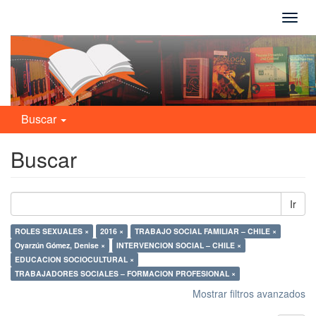
Camb
naveg
Buscar
Buscar
Ir
ROLES SEXUALES ×
2016 ×
TRABAJO SOCIAL FAMILIAR – CHILE ×
Oyarzún Gómez, Denise ×
INTERVENCION SOCIAL – CHILE ×
EDUCACION SOCIOCULTURAL ×
TRABAJADORES SOCIALES – FORMACION PROFESIONAL ×
Mostrar filtros avanzados