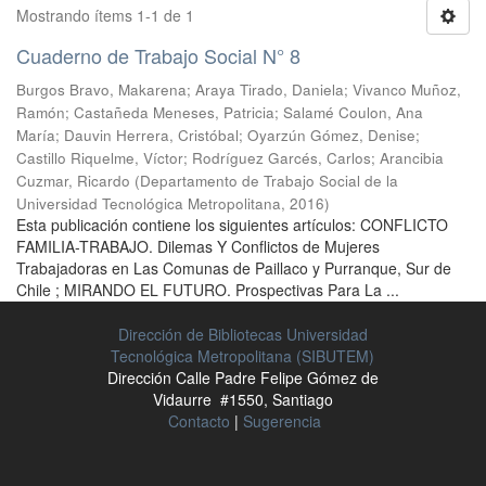
Mostrando ítems 1-1 de 1
Cuaderno de Trabajo Social N° 8
Burgos Bravo, Makarena
;
Araya Tirado, Daniela
;
Vivanco Muñoz,
Ramón
;
Castañeda Meneses, Patricia
;
Salamé Coulon, Ana
María
;
Dauvin Herrera, Cristóbal
;
Oyarzún Gómez, Denise
;
Castillo Riquelme, Víctor
;
Rodríguez Garcés, Carlos
;
Arancibia
Cuzmar, Ricardo
(
Departamento de Trabajo Social de la
Universidad Tecnológica Metropolitana
,
2016
)
Esta publicación contiene los siguientes artículos: CONFLICTO
FAMILIA-TRABAJO. Dilemas Y Conflictos de Mujeres
Trabajadoras en Las Comunas de Paillaco y Purranque, Sur de
Chile ; MIRANDO EL FUTURO. Prospectivas Para La ...
Dirección de Bibliotecas Universidad
Tecnológica Metropolitana (SIBUTEM)
Dirección Calle Padre Felipe Gómez de
Vidaurre #1550, Santiago
Contacto
|
Sugerencia