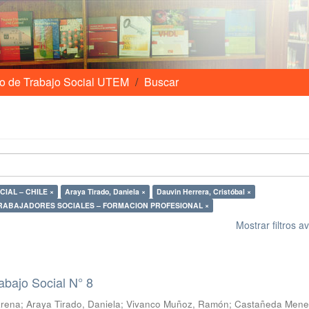
o de Trabajo Social UTEM
Buscar
POBREZA – ASISTENCIA SOCIAL – CHILE ×
Araya Tirado, Daniela ×
Dauvin Herrera, Cristóbal ×
RABAJADORES SOCIALES – FORMACION PROFESIONAL ×
Mostrar filtros 
abajo Social N° 8
arena
;
Araya Tirado, Daniela
;
Vivanco Muñoz, Ramón
;
Castañeda Mene