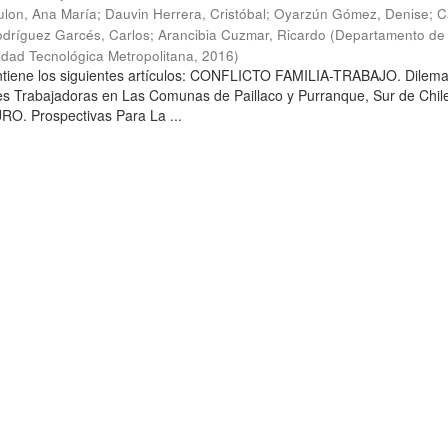
lon, Ana María
;
Dauvin Herrera, Cristóbal
;
Oyarzún Gómez, Denise
;
C
dríguez Garcés, Carlos
;
Arancibia Cuzmar, Ricardo
(
Departamento de 
sidad Tecnológica Metropolitana
,
2016
)
ontiene los siguientes artículos: CONFLICTO FAMILIA-TRABAJO. Dilem
es Trabajadoras en Las Comunas de Paillaco y Purranque, Sur de Chile
. Prospectivas Para La ...