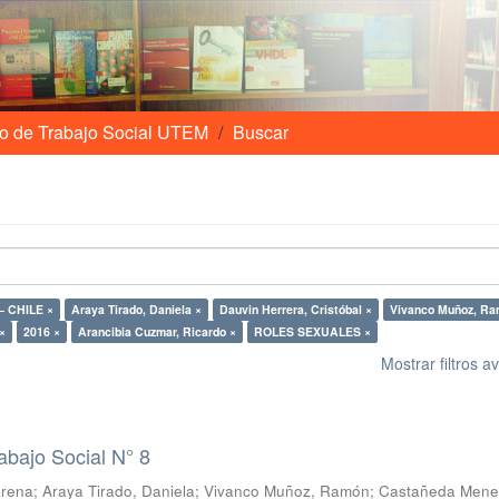
o de Trabajo Social UTEM
Buscar
 CHILE ×
Araya Tirado, Daniela ×
Dauvin Herrera, Cristóbal ×
Vivanco Muñoz, Ra
LE ×
2016 ×
Arancibia Cuzmar, Ricardo ×
ROLES SEXUALES ×
Mostrar filtros 
abajo Social N° 8
arena
;
Araya Tirado, Daniela
;
Vivanco Muñoz, Ramón
;
Castañeda Mene