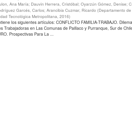
lon, Ana María
;
Dauvin Herrera, Cristóbal
;
Oyarzún Gómez, Denise
;
C
dríguez Garcés, Carlos
;
Arancibia Cuzmar, Ricardo
(
Departamento de 
sidad Tecnológica Metropolitana
,
2016
)
ontiene los siguientes artículos: CONFLICTO FAMILIA-TRABAJO. Dilem
es Trabajadoras en Las Comunas de Paillaco y Purranque, Sur de Chile
. Prospectivas Para La ...