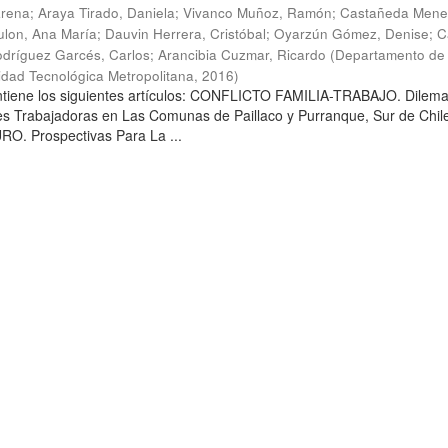
arena
;
Araya Tirado, Daniela
;
Vivanco Muñoz, Ramón
;
Castañeda Mene
lon, Ana María
;
Dauvin Herrera, Cristóbal
;
Oyarzún Gómez, Denise
;
C
dríguez Garcés, Carlos
;
Arancibia Cuzmar, Ricardo
(
Departamento de 
sidad Tecnológica Metropolitana
,
2016
)
ontiene los siguientes artículos: CONFLICTO FAMILIA-TRABAJO. Dilem
es Trabajadoras en Las Comunas de Paillaco y Purranque, Sur de Chile
. Prospectivas Para La ...