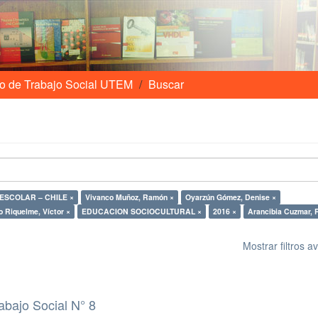
o de Trabajo Social UTEM
Buscar
ESCOLAR – CHILE ×
Vivanco Muñoz, Ramón ×
Oyarzún Gómez, Denise ×
o Riquelme, Víctor ×
EDUCACION SOCIOCULTURAL ×
2016 ×
Arancibia Cuzmar, 
Mostrar filtros 
abajo Social N° 8