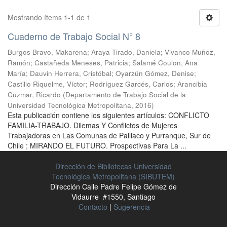
Mostrando ítems 1-1 de 1
Cuaderno de Trabajo Social N° 8
Burgos Bravo, Makarena
;
Araya Tirado, Daniela
;
Vivanco Muñoz,
Ramón
;
Castañeda Meneses, Patricia
;
Salamé Coulon, Ana
María
;
Dauvin Herrera, Cristóbal
;
Oyarzún Gómez, Denise
;
Castillo Riquelme, Víctor
;
Rodríguez Garcés, Carlos
;
Arancibia
Cuzmar, Ricardo
(
Departamento de Trabajo Social de la
Universidad Tecnológica Metropolitana
,
2016
)
Esta publicación contiene los siguientes artículos: CONFLICTO
FAMILIA-TRABAJO. Dilemas Y Conflictos de Mujeres
Trabajadoras en Las Comunas de Paillaco y Purranque, Sur de
Chile ; MIRANDO EL FUTURO. Prospectivas Para La ...
Dirección de Bibliotecas Universidad
Tecnológica Metropolitana (SIBUTEM)
Dirección Calle Padre Felipe Gómez de
Vidaurre #1550, Santiago
Contacto
|
Sugerencia