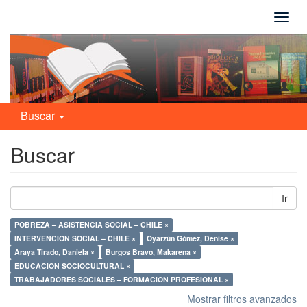
Camb
naveg
Buscar
Buscar
Ir
POBREZA – ASISTENCIA SOCIAL – CHILE ×
INTERVENCION SOCIAL – CHILE ×
Oyarzún Gómez, Denise ×
Araya Tirado, Daniela ×
Burgos Bravo, Makarena ×
EDUCACION SOCIOCULTURAL ×
TRABAJADORES SOCIALES – FORMACION PROFESIONAL ×
Mostrar filtros avanzados