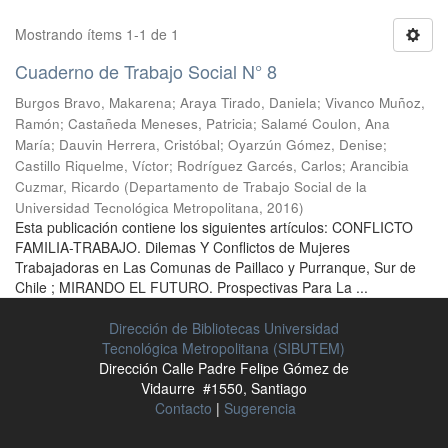
Mostrando ítems 1-1 de 1
Cuaderno de Trabajo Social N° 8
Burgos Bravo, Makarena
;
Araya Tirado, Daniela
;
Vivanco Muñoz,
Ramón
;
Castañeda Meneses, Patricia
;
Salamé Coulon, Ana
María
;
Dauvin Herrera, Cristóbal
;
Oyarzún Gómez, Denise
;
Castillo Riquelme, Víctor
;
Rodríguez Garcés, Carlos
;
Arancibia
Cuzmar, Ricardo
(
Departamento de Trabajo Social de la
Universidad Tecnológica Metropolitana
,
2016
)
Esta publicación contiene los siguientes artículos: CONFLICTO
FAMILIA-TRABAJO. Dilemas Y Conflictos de Mujeres
Trabajadoras en Las Comunas de Paillaco y Purranque, Sur de
Chile ; MIRANDO EL FUTURO. Prospectivas Para La ...
Dirección de Bibliotecas Universidad
Tecnológica Metropolitana (SIBUTEM)
Dirección Calle Padre Felipe Gómez de
Vidaurre #1550, Santiago
Contacto
|
Sugerencia