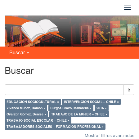
Camb
naveg
Buscar
Buscar
Ir
EDUCACION SOCIOCULTURAL ×
INTERVENCION SOCIAL – CHILE ×
Vivanco Muñoz, Ramón ×
Burgos Bravo, Makarena ×
2016 ×
Oyarzún Gómez, Denise ×
TRABAJO DE LA MUJER – CHILE ×
TRABAJO SOCIAL ESCOLAR – CHILE ×
TRABAJADORES SOCIALES – FORMACION PROFESIONAL ×
Mostrar filtros avanzados