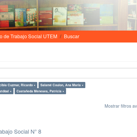
o de Trabajo Social UTEM
Buscar
cibia Cuzmar, Ricardo ×
Salamé Coulon, Ana María ×
stóbal ×
Castañeda Meneses, Patricia ×
Mostrar filtros 
abajo Social N° 8