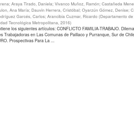
arena
;
Araya Tirado, Daniela
;
Vivanco Muñoz, Ramón
;
Castañeda Mene
lon, Ana María
;
Dauvin Herrera, Cristóbal
;
Oyarzún Gómez, Denise
;
C
dríguez Garcés, Carlos
;
Arancibia Cuzmar, Ricardo
(
Departamento de 
sidad Tecnológica Metropolitana
,
2016
)
ontiene los siguientes artículos: CONFLICTO FAMILIA-TRABAJO. Dilem
es Trabajadoras en Las Comunas de Paillaco y Purranque, Sur de Chile
. Prospectivas Para La ...