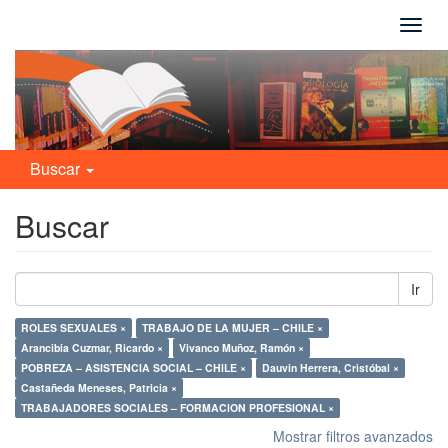
Camb
naveg
Buscar
Buscar
Ir
ROLES SEXUALES ×
TRABAJO DE LA MUJER – CHILE ×
Arancibia Cuzmar, Ricardo ×
Vivanco Muñoz, Ramón ×
POBREZA – ASISTENCIA SOCIAL – CHILE ×
Dauvin Herrera, Cristóbal ×
Castañeda Meneses, Patricia ×
TRABAJADORES SOCIALES – FORMACION PROFESIONAL ×
Mostrar filtros avanzados