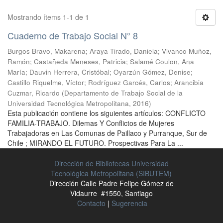
Mostrando ítems 1-1 de 1
Cuaderno de Trabajo Social N° 8
Burgos Bravo, Makarena
;
Araya Tirado, Daniela
;
Vivanco Muñoz,
Ramón
;
Castañeda Meneses, Patricia
;
Salamé Coulon, Ana
María
;
Dauvin Herrera, Cristóbal
;
Oyarzún Gómez, Denise
;
Castillo Riquelme, Víctor
;
Rodríguez Garcés, Carlos
;
Arancibia
Cuzmar, Ricardo
(
Departamento de Trabajo Social de la
Universidad Tecnológica Metropolitana
,
2016
)
Esta publicación contiene los siguientes artículos: CONFLICTO
FAMILIA-TRABAJO. Dilemas Y Conflictos de Mujeres
Trabajadoras en Las Comunas de Paillaco y Purranque, Sur de
Chile ; MIRANDO EL FUTURO. Prospectivas Para La ...
Dirección de Bibliotecas Universidad
Tecnológica Metropolitana (SIBUTEM)
Dirección Calle Padre Felipe Gómez de
Vidaurre #1550, Santiago
Contacto
|
Sugerencia