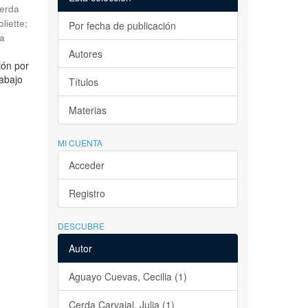
erda
liette
;
Por fecha de publicación
la
Autores
ión por
rabajo
Títulos
Materias
MI CUENTA
Acceder
Registro
DESCUBRE
Autor
Aguayo Cuevas, Cecilia (1)
Cerda Carvajal, Julia (1)