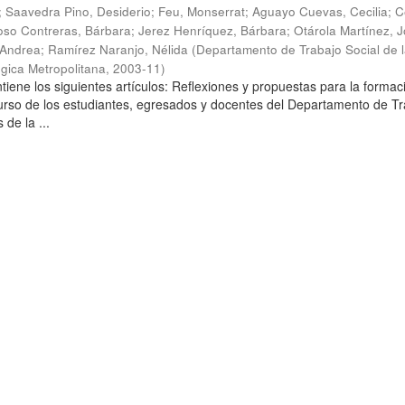
;
Saavedra Pino, Desiderio
;
Feu, Monserrat
;
Aguayo Cuevas, Cecilia
;
C
so Contreras, Bárbara
;
Jerez Henríquez, Bárbara
;
Otárola Martínez, Jo
 Andrea
;
Ramírez Naranjo, Nélida
(
Departamento de Trabajo Social de 
gica Metropolitana
,
2003-11
)
tiene los siguientes artículos: Reflexiones y propuestas para la formac
curso de los estudiantes, egresados y docentes del Departamento de T
 de la ...