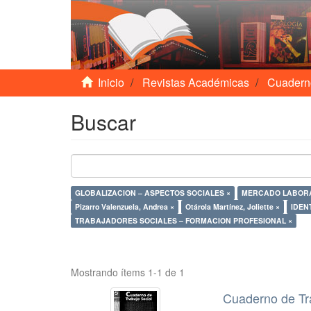
Inicio
Revistas Académicas
Cuadern
Buscar
GLOBALIZACION – ASPECTOS SOCIALES ×
MERCADO LABORA
Pizarro Valenzuela, Andrea ×
Otárola Martínez, Joliette ×
IDEN
TRABAJADORES SOCIALES – FORMACION PROFESIONAL ×
Mostrando ítems 1-1 de 1
Cuaderno de Tr