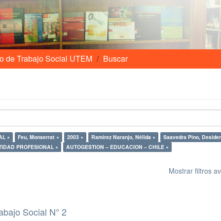
o de Trabajo Social UTEM
Buscar
L ×
Feu, Monserrat ×
2003 ×
Ramírez Naranjo, Nélida ×
Saavedra Pino, Desider
TIDAD PROFESIONAL ×
AUTOGESTION – EDUCACION – CHILE ×
Mostrar filtros 
abajo Social N° 2