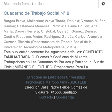
Mostrando ítems 1-1 de 1
Cuaderno de Trabajo Social N° 8
Burgos Bravo, Makarena
;
Araya Tirado, Daniela
;
Vivanco Muñoz,
Ramón
;
Castañeda Meneses, Patricia
;
Salamé Coulon, Ana
María
;
Dauvin Herrera, Cristóbal
;
Oyarzún Gómez, Denise
;
Castillo Riquelme, Víctor
;
Rodríguez Garcés, Carlos
;
Arancibia
Cuzmar, Ricardo
(
Departamento de Trabajo Social de la
Universidad Tecnológica Metropolitana
,
2016
)
Esta publicación contiene los siguientes artículos: CONFLICTO
FAMILIA-TRABAJO. Dilemas Y Conflictos de Mujeres
Trabajadoras en Las Comunas de Paillaco y Purranque, Sur de
Chile ; MIRANDO EL FUTURO. Prospectivas Para La ...
Dirección de Bibliotecas Universidad
Tecnológica Metropolitana (SIBUTEM)
Dirección Calle Padre Felipe Gómez de
Vidaurre #1550, Santiago
Contacto
|
Sugerencia