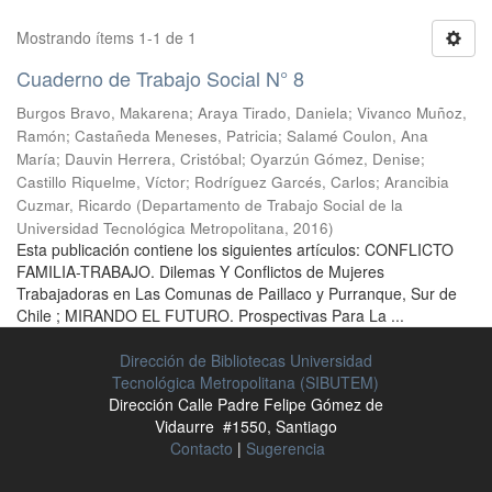
Mostrando ítems 1-1 de 1
Cuaderno de Trabajo Social N° 8
Burgos Bravo, Makarena
;
Araya Tirado, Daniela
;
Vivanco Muñoz,
Ramón
;
Castañeda Meneses, Patricia
;
Salamé Coulon, Ana
María
;
Dauvin Herrera, Cristóbal
;
Oyarzún Gómez, Denise
;
Castillo Riquelme, Víctor
;
Rodríguez Garcés, Carlos
;
Arancibia
Cuzmar, Ricardo
(
Departamento de Trabajo Social de la
Universidad Tecnológica Metropolitana
,
2016
)
Esta publicación contiene los siguientes artículos: CONFLICTO
FAMILIA-TRABAJO. Dilemas Y Conflictos de Mujeres
Trabajadoras en Las Comunas de Paillaco y Purranque, Sur de
Chile ; MIRANDO EL FUTURO. Prospectivas Para La ...
Dirección de Bibliotecas Universidad
Tecnológica Metropolitana (SIBUTEM)
Dirección Calle Padre Felipe Gómez de
Vidaurre #1550, Santiago
Contacto
|
Sugerencia