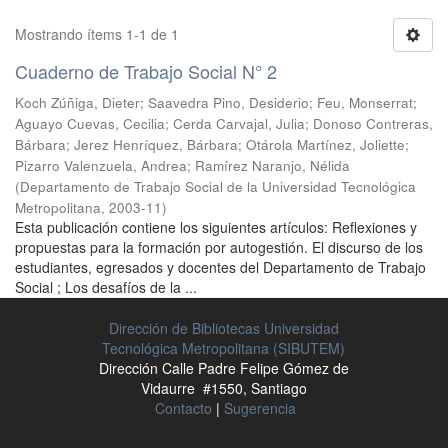
Mostrando ítems 1-1 de 1
Cuaderno de Trabajo Social N° 2
Koch Zúñiga, Dieter
;
Saavedra Pino, Desiderio
;
Feu, Monserrat
;
Aguayo Cuevas, Cecilia
;
Cerda Carvajal, Julia
;
Donoso Contreras,
Bárbara
;
Jerez Henríquez, Bárbara
;
Otárola Martínez, Joliette
;
Pizarro Valenzuela, Andrea
;
Ramírez Naranjo, Nélida
(
Departamento de Trabajo Social de la Universidad Tecnológica
Metropolitana
,
2003-11
)
Esta publicación contiene los siguientes artículos: Reflexiones y
propuestas para la formación por autogestión. El discurso de los
estudiantes, egresados y docentes del Departamento de Trabajo
Social ; Los desafíos de la ...
Dirección de Bibliotecas Universidad
Tecnológica Metropolitana (SIBUTEM)
Dirección Calle Padre Felipe Gómez de
Vidaurre #1550, Santiago
Contacto
|
Sugerencia