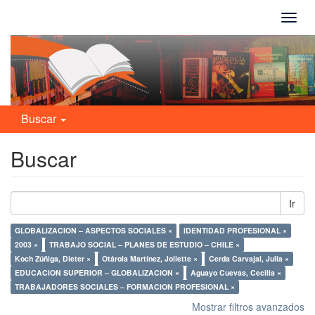
Camb
naveg
Buscar
Buscar
Ir
GLOBALIZACION – ASPECTOS SOCIALES ×
IDENTIDAD PROFESIONAL ×
2003 ×
TRABAJO SOCIAL – PLANES DE ESTUDIO – CHILE ×
Koch Zúñiga, Dieter ×
Otárola Martínez, Joliette ×
Cerda Carvajal, Julia ×
EDUCACION SUPERIOR – GLOBALIZACION ×
Aguayo Cuevas, Cecilia ×
TRABAJADORES SOCIALES – FORMACION PROFESIONAL ×
Mostrar filtros avanzados