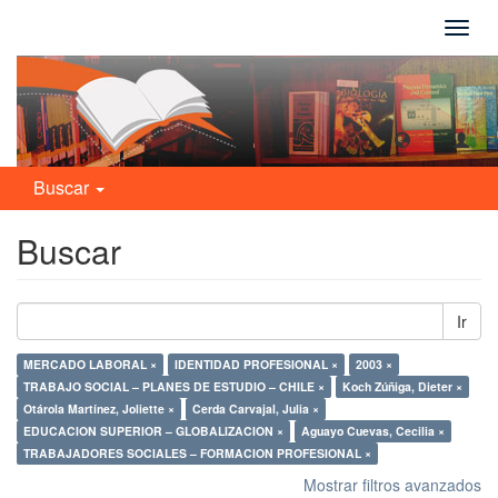
Camb
naveg
Buscar
Buscar
Ir
MERCADO LABORAL ×
IDENTIDAD PROFESIONAL ×
2003 ×
TRABAJO SOCIAL – PLANES DE ESTUDIO – CHILE ×
Koch Zúñiga, Dieter ×
Otárola Martínez, Joliette ×
Cerda Carvajal, Julia ×
EDUCACION SUPERIOR – GLOBALIZACION ×
Aguayo Cuevas, Cecilia ×
TRABAJADORES SOCIALES – FORMACION PROFESIONAL ×
Mostrar filtros avanzados