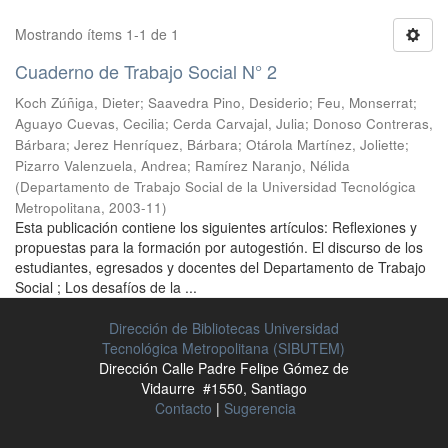
Mostrando ítems 1-1 de 1
Cuaderno de Trabajo Social N° 2
Koch Zúñiga, Dieter
;
Saavedra Pino, Desiderio
;
Feu, Monserrat
;
Aguayo Cuevas, Cecilia
;
Cerda Carvajal, Julia
;
Donoso Contreras,
Bárbara
;
Jerez Henríquez, Bárbara
;
Otárola Martínez, Joliette
;
Pizarro Valenzuela, Andrea
;
Ramírez Naranjo, Nélida
(
Departamento de Trabajo Social de la Universidad Tecnológica
Metropolitana
,
2003-11
)
Esta publicación contiene los siguientes artículos: Reflexiones y
propuestas para la formación por autogestión. El discurso de los
estudiantes, egresados y docentes del Departamento de Trabajo
Social ; Los desafíos de la ...
Dirección de Bibliotecas Universidad
Tecnológica Metropolitana (SIBUTEM)
Dirección Calle Padre Felipe Gómez de
Vidaurre #1550, Santiago
Contacto
|
Sugerencia