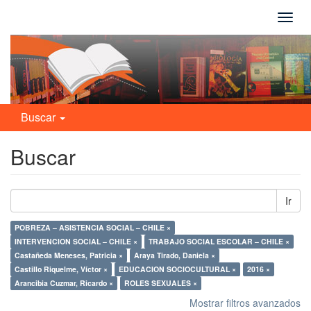
Camb
naveg
Buscar
Buscar
Ir
POBREZA – ASISTENCIA SOCIAL – CHILE ×
INTERVENCION SOCIAL – CHILE ×
TRABAJO SOCIAL ESCOLAR – CHILE ×
Castañeda Meneses, Patricia ×
Araya Tirado, Daniela ×
Castillo Riquelme, Víctor ×
EDUCACION SOCIOCULTURAL ×
2016 ×
Arancibia Cuzmar, Ricardo ×
ROLES SEXUALES ×
Mostrar filtros avanzados