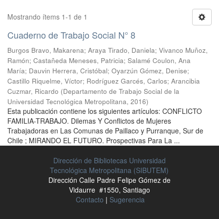
Mostrando ítems 1-1 de 1
Cuaderno de Trabajo Social N° 8
Burgos Bravo, Makarena
;
Araya Tirado, Daniela
;
Vivanco Muñoz,
Ramón
;
Castañeda Meneses, Patricia
;
Salamé Coulon, Ana
María
;
Dauvin Herrera, Cristóbal
;
Oyarzún Gómez, Denise
;
Castillo Riquelme, Víctor
;
Rodríguez Garcés, Carlos
;
Arancibia
Cuzmar, Ricardo
(
Departamento de Trabajo Social de la
Universidad Tecnológica Metropolitana
,
2016
)
Esta publicación contiene los siguientes artículos: CONFLICTO
FAMILIA-TRABAJO. Dilemas Y Conflictos de Mujeres
Trabajadoras en Las Comunas de Paillaco y Purranque, Sur de
Chile ; MIRANDO EL FUTURO. Prospectivas Para La ...
Dirección de Bibliotecas Universidad
Tecnológica Metropolitana (SIBUTEM)
Dirección Calle Padre Felipe Gómez de
Vidaurre #1550, Santiago
Contacto
|
Sugerencia