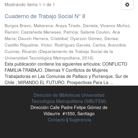
Mostrando ítems 1-1 de 1
Cuaderno de Trabajo Social N° 8
Burgos Bravo, Makarena
;
Araya Tirado, Daniela
;
Vivanco Muñoz,
Ramón
;
Castañeda Meneses, Patricia
;
Salamé Coulon, Ana
María
;
Dauvin Herrera, Cristóbal
;
Oyarzún Gómez, Denise
;
Castillo Riquelme, Víctor
;
Rodríguez Garcés, Carlos
;
Arancibia
Cuzmar, Ricardo
(
Departamento de Trabajo Social de la
Universidad Tecnológica Metropolitana
,
2016
)
Esta publicación contiene los siguientes artículos: CONFLICTO
FAMILIA-TRABAJO. Dilemas Y Conflictos de Mujeres
Trabajadoras en Las Comunas de Paillaco y Purranque, Sur de
Chile ; MIRANDO EL FUTURO. Prospectivas Para La ...
Dirección de Bibliotecas Universidad
Tecnológica Metropolitana (SIBUTEM)
Dirección Calle Padre Felipe Gómez de
Vidaurre #1550, Santiago
Contacto
|
Sugerencia