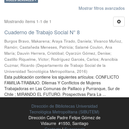
Mostrar filtros avanzados
Mostrando ítems 1-1 de 1
Cuaderno de Trabajo Social N° 8
Burgos Bravo, Makarena
;
Araya Tirado, Daniela
;
Vivanco Muñoz,
Ramón
;
Castañeda Meneses, Patricia
;
Salamé Coulon, Ana
María
;
Dauvin Herrera, Cristóbal
;
Oyarzún Gómez, Denise
;
Castillo Riquelme, Víctor
;
Rodríguez Garcés, Carlos
;
Arancibia
Cuzmar, Ricardo
(
Departamento de Trabajo Social de la
Universidad Tecnológica Metropolitana
,
2016
)
Esta publicación contiene los siguientes artículos: CONFLICTO
FAMILIA-TRABAJO. Dilemas Y Conflictos de Mujeres
Trabajadoras en Las Comunas de Paillaco y Purranque, Sur de
Chile ; MIRANDO EL FUTURO. Prospectivas Para La ...
Dirección de Bibliotecas Universidad
Tecnológica Metropolitana (SIBUTEM)
Dirección Calle Padre Felipe Gómez de
Vidaurre #1550, Santiago