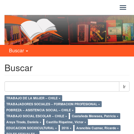
Camb
naveg
Buscar
Buscar
Ir
TRABAJO DE LA MUJER – CHILE ×
TRABAJADORES SOCIALES – FORMACION PROFESIONAL ×
POBREZA – ASISTENCIA SOCIAL – CHILE ×
TRABAJO SOCIAL ESCOLAR – CHILE ×
Castañeda Meneses, Patricia ×
Araya Tirado, Daniela ×
Castillo Riquelme, Víctor ×
EDUCACION SOCIOCULTURAL ×
2016 ×
Arancibia Cuzmar, Ricardo ×
ROLES SEXUALES ×