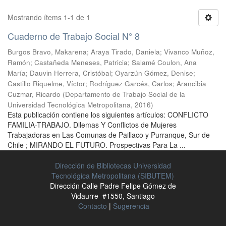
Mostrando ítems 1-1 de 1
Cuaderno de Trabajo Social N° 8
Burgos Bravo, Makarena
;
Araya Tirado, Daniela
;
Vivanco Muñoz,
Ramón
;
Castañeda Meneses, Patricia
;
Salamé Coulon, Ana
María
;
Dauvin Herrera, Cristóbal
;
Oyarzún Gómez, Denise
;
Castillo Riquelme, Víctor
;
Rodríguez Garcés, Carlos
;
Arancibia
Cuzmar, Ricardo
(
Departamento de Trabajo Social de la
Universidad Tecnológica Metropolitana
,
2016
)
Esta publicación contiene los siguientes artículos: CONFLICTO
FAMILIA-TRABAJO. Dilemas Y Conflictos de Mujeres
Trabajadoras en Las Comunas de Paillaco y Purranque, Sur de
Chile ; MIRANDO EL FUTURO. Prospectivas Para La ...
Dirección de Bibliotecas Universidad
Tecnológica Metropolitana (SIBUTEM)
Dirección Calle Padre Felipe Gómez de
Vidaurre #1550, Santiago
Contacto
|
Sugerencia