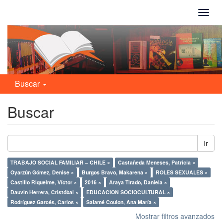
Camb
naveg
Buscar
Buscar
Ir
TRABAJO SOCIAL FAMILIAR – CHILE ×
Castañeda Meneses, Patricia ×
Oyarzún Gómez, Denise ×
Burgos Bravo, Makarena ×
ROLES SEXUALES ×
Castillo Riquelme, Víctor ×
2016 ×
Araya Tirado, Daniela ×
Dauvin Herrera, Cristóbal ×
EDUCACION SOCIOCULTURAL ×
Rodríguez Garcés, Carlos ×
Salamé Coulon, Ana María ×
Mostrar filtros avanzados