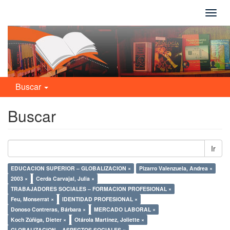
Camb
naveg
Buscar
Buscar
Ir
EDUCACION SUPERIOR – GLOBALIZACION ×
Pizarro Valenzuela, Andrea ×
2003 ×
Cerda Carvajal, Julia ×
TRABAJADORES SOCIALES – FORMACION PROFESIONAL ×
Feu, Monserrat ×
IDENTIDAD PROFESIONAL ×
Donoso Contreras, Bárbara ×
MERCADO LABORAL ×
Koch Zúñiga, Dieter ×
Otárola Martínez, Joliette ×
GLOBALIZACION – ASPECTOS SOCIALES ×