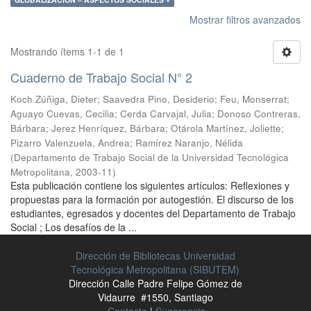
Mostrar filtros avanzados
Mostrando ítems 1-1 de 1
Cuaderno de Trabajo Social N° 2
Koch Zúñiga, Dieter
;
Saavedra Pino, Desiderio
;
Feu, Monserrat
;
Aguayo Cuevas, Cecilia
;
Cerda Carvajal, Julia
;
Donoso Contreras,
Bárbara
;
Jerez Henríquez, Bárbara
;
Otárola Martínez, Joliette
;
Pizarro Valenzuela, Andrea
;
Ramírez Naranjo, Nélida
(
Departamento de Trabajo Social de la Universidad Tecnológica
Metropolitana
,
2003-11
)
Esta publicación contiene los siguientes artículos: Reflexiones y
propuestas para la formación por autogestión. El discurso de los
estudiantes, egresados y docentes del Departamento de Trabajo
Social ; Los desafíos de la ...
Dirección de Bibliotecas Universidad
Tecnológica Metropolitana (SIBUTEM)
Dirección Calle Padre Felipe Gómez de
Vidaurre #1550, Santiago